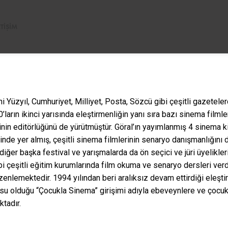
ETIŞIM
i Yüzyıl, Cumhuriyet, Milliyet, Posta, Sözcü gibi çeşitli gazetele
0’ların ikinci yarısında eleştirmenliğin yanı sıra bazı sinema film
nin editörlüğünü de yürütmüştür. Göral’ın yayımlanmış 4 sinema k
nde yer almış, çeşitli sinema filmlerinin senaryo danışmanlığını d
ki diğer başka festival ve yarışmalarda da ön seçici ve jüri üyelik
bi çeşitli eğitim kurumlarında film okuma ve senaryo dersleri ver
nlemektedir. 1994 yılından beri aralıksız devam ettirdiği eleştir
usu olduğu “Çocukla Sinema” girişimi adıyla ebeveynlere ve çocuk
ktadır.