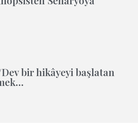
inopsisten Senaryoya
Dev bir hikâyeyi başlatan
şmek…