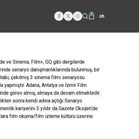
0
0
₺
rde ve Sinema, Film+, GQ gibi dergilerde
lerinde senaryo danışmanlıklarında bulunmuş, bir
itabı, çekilmiş 3 sinema filmi senaryosu
a yapmıştır. Adana, Antalya ve İzmir Film
lerinde görev almış, almaya da devam etmektedir.
dikten sonra kendi adına açtığı Senaryo
menlik kariyerini 3 yıldır da Gazete Oksijen‘de
lara film okuma/film izleme kültürü üzerine