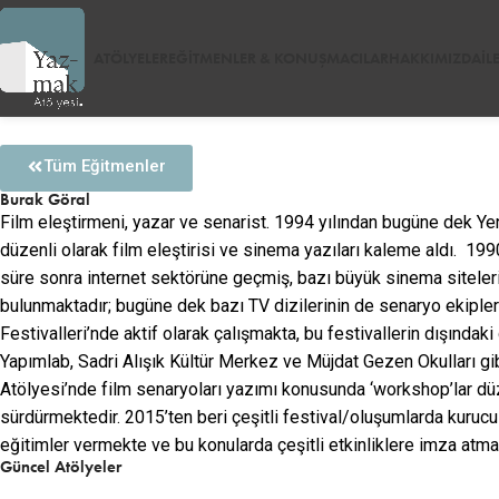
ATÖLYELER
EĞITMENLER & KONUŞMACILAR
HAKKIMIZDA
İL
Tüm Eğitmenler
Burak Göral
Film eleştirmeni, yazar ve senarist. 1994 yılından bugüne dek Yen
düzenli olarak film eleştirisi ve sinema yazıları kaleme aldı. 199
süre sonra internet sektörüne geçmiş, bazı büyük sinema siteleri
bulunmaktadır; bugüne dek bazı TV dizilerinin de senaryo ekipleri
Festivalleri’nde aktif olarak çalışmakta, bu festivallerin dışında
Yapımlab, Sadri Alışık Kültür Merkez ve Müjdat Gezen Okulları gi
Atölyesi’nde film senaryoları yazımı konusunda ‘workshop’lar düze
sürdürmektedir. 2015’ten beri çeşitli festival/oluşumlarda kuruc
eğitimler vermekte ve bu konularda çeşitli etkinliklere imza atma
Güncel Atölyeler