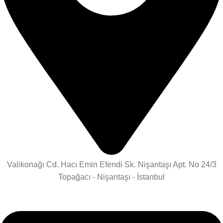
Valikonağı Cd. Hacı Emin Efendi Sk. Nişantaşı Apt. No 24/3
Topağacı - Nişantaşı - İstanbul