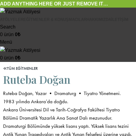
ADD ANYTHING HERE OR JUST REMOVE IT…
ATÖLYELER
EĞITMENLER & KONUŞMACILAR
HAKKIMIZDA
İLETIŞIM
Search
0
ürün
0
₺
Menü
0
ürün
0
₺
TÜM EĞITMENLER
Ruteba Doğan
Ruteba Doğan, Yazar • Dramaturg • Tiyatro Yönetmeni.
1983 yılında Ankara’da doğdu.
Ankara Üniversitesi Dil ve Tarih-Coğrafya Fakültesi Tiyatro
Bölümü Dramatik Yazarlık Ana Sanat Dalı mezunudur.
Dramaturgi Bölümünde yüksek lisans yaptı. Yüksek lisans tezini
Antik Yunan Tragedyaları ve Antik Yunan Felsefesi üzerine yazdı.