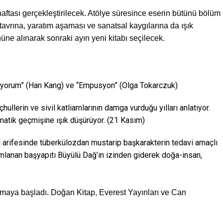
haftası gerçekleştirilecek. Atölye süresince eserin bütünü bölüm
tavrına, yaratım aşaması ve sanatsal kaygılarına da ışık
önüne alınarak sonraki ayın yeni kitabı seçilecek.
miyorum” (Han Kang) ve “Empusyon” (Olga Tokarczuk)
llerin ve sivil katliamlarının damga vurduğu yılları anlatıyor.
vmatik geçmişine ışık düşürüyor. (21 Kasım)
ı arifesinde tüberkülozdan mustarip başkarakterin tedavi amaçlı
ımlanan başyapıtı Büyülü Dağ’ın izinden giderek doğa-insan,
pmaya başladı. Doğan Kitap, Everest Yayınları ve Can