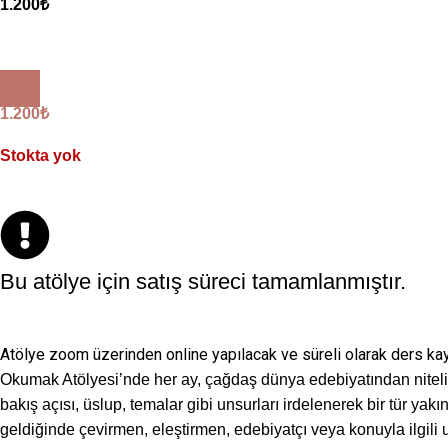
1.200
₺
1.200
₺
Stokta yok
Bu atölye için satış süreci tamamlanmıştır.
Atölye zoom üzerinden online yapılacak ve süreli olarak ders kayd
Okumak Atölyesi’nde her ay, çağdaş dünya edebiyatından nitelik
bakış açısı, üslup, temalar gibi unsurları irdelenerek bir tür yak
geldiğinde çevirmen, eleştirmen, edebiyatçı veya konuyla ilgil