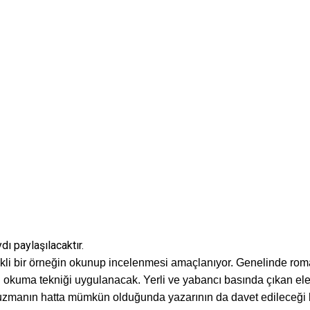
ı paylaşılacaktır.
li bir örneğin okunup incelenmesi amaçlanıyor. Genelinde roman
ın okuma tekniği uygulanacak. Yerli ve yabancı basında çıkan eleşt
i uzmanın hatta mümkün olduğunda yazarının da davet edileceği b