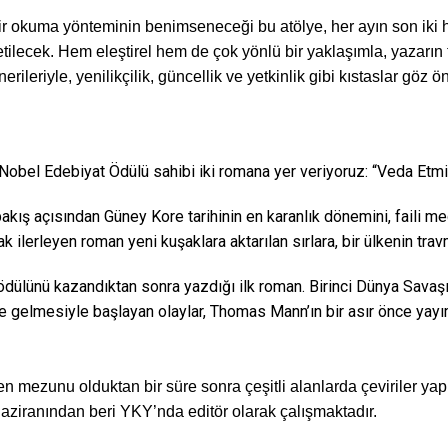
 bir okuma yönteminin benimseneceği bu atölye, her ayın son iki 
etilecek. Hem eleştirel hem de çok yönlü bir yaklaşımla, yazarın 
erileriyle, yenilikçilik, güncellik ve yetkinlik gibi kıstaslar göz 
obel Edebiyat Ödülü sahibi iki romana yer veriyoruz: “Veda Et
ış açısından Güney Kore tarihinin en karanlık dönemini, faili meçhu
ilerleyen roman yeni kuşaklara aktarılan sırlara, bir ülkenin tra
ödülünü kazandıktan sonra yazdığı ilk roman. Birinci Dünya Savaş
’ne gelmesiyle başlayan olaylar, Thomas Mann’ın bir asır önce yay
mezunu olduktan bir süre sonra çeşitli alanlarda çeviriler ya
 haziranından beri YKY’nda editör olarak çalışmaktadır.