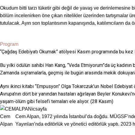
Okudum bitti tarzı tüketir gibi değil de yavaş ve derinlemesine
bölüm incelenirken öne çıkan nitelikler üzerinden tartışmalar ür
tutulacak. Ayın son toplantısının kapanışında, katılımcıların da ön
Program
“Çağdaş Edebiyatı Okumak” atölyesi Kasım programında bu kez N
Bu yılki ödülün sahibi Han Kang, “Veda Etmiyorum”da üç kadının bak
Zamanda sıçramalarla, geçmiş ile bugün arasında mekik dokuyarak 
Aynı ikinci kitabı “Empusyon” Olga Tokarczuk’un Nobel Edebiyat 
Avrupa’nın dört bir yanından hastaları ağırlayan Beyler Konukevi
yaşam-ölüm gibi felsefi temaları ele alıyor. (28 Kasım)
Cem
Cem Alpan, 1972 yılında İstanbul’da doğdu. MÜGSF’nden 
Alpan
Yayınları’nda editörlük ve yönetici editörlük yaptı. 2023