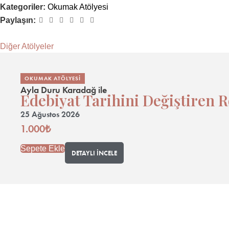
Kategoriler:
Okumak Atölyesi
Paylaşın:
Diğer Atölyeler
OKUMAK ATÖLYESI
Ayla Duru Karadağ
ile
Edebiyat Tarihini Değiştiren R
25 Ağustos 2026
1.000
₺
Sepete Ekle
DETAYLI İNCELE