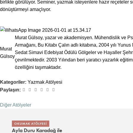
birlikte görülüyor. Seminer, yazmak isteyenlere hazır reçeteler sun
dönüştürmeyi amaçlıyor.
Murat Gülsoy, yazar ve akademisyen. Mühendislik ve Psiko
Armağanı, Bu Kitabı Çalın adlı kitabına, 2004 yılı Yun
Murat
Sedat Simavi Edebiyat Ödülü Gölgeler ve Hayaller Şehrinde
Gülsoy
çevrilmektedir. 2003 Yılından beri yaratıcı yazarlık eği
özelliğini taşımaktadır.
Kategoriler:
Yazmak Atölyesi
Paylaşın:
Diğer Atölyeler
OKUMAK ATÖLYESI
Ayla Duru Karadağ
ile