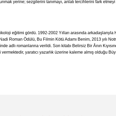
mak yerine; sezgilerini tanımayı, anlatı tercihlerini fark etmeyi v
loji eğitimi gördü. 1992-2002 Yılları arasında arkadaşlarıyla H
us Nadi Roman Ödülü, Bu Filmin Kötü Adamı Benim, 2013 yılı No
 adlı romanlarına verildi. Son kitabı Belirsiz Bir Ânın Kıyısınd
timi vermektedir, yaratıcı yazarlık üzerine kaleme almış olduğu 