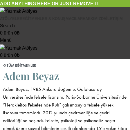
ADD ANYTHING HERE OR JUST REMOVE IT…
ATÖLYELER
EĞITMENLER & KONUŞMACILAR
HAKKIMIZDA
İLETIŞIM
Search
0
ürün
0
₺
Menü
0
ürün
0
₺
TÜM EĞITMENLER
Adem Beyaz
Adem Beyaz, 1985 Ankara doğumlu. Galatasaray
Üniversitesi’nde felsefe lisansını, Paris-Sorbonne Üniversitesi’nde
“Herakleitos Felsefesinde Ruh” çalışmasıyla felsefe yüksek
lisansını tamamladı. 2012 yılında çevirmenliğe ve çeviri
editörlüğüne başladı. Felsefe, psikoloji ve psikanaliz başta
olmak üzere sosyal bilimlerin çeşitli alanlarında 15’e yakın kitap