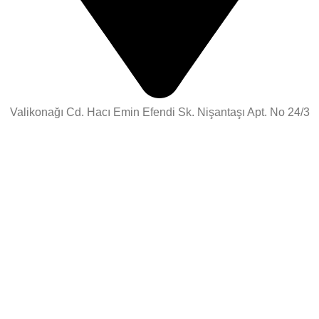
Valikonağı Cd. Hacı Emin Efendi Sk. Nişantaşı Apt. No 24/3
Topağacı - Nişantaşı - İstanbul