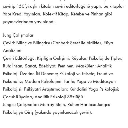
çevirip 150’yi aşkın kitabın çeviri editörlüğünü yaptı, bu kitaplar
Yapı Kredi Yayınları, Kolektif Kitap, Ketebe ve Pinhan gibi
yayınevlerinden yayınlandı.
Jung Çalışmaları
Çeviri: Bilinç ve Bilinçdışı (Canberk Şeref ile birlikte), Rüya
Analizleri.
Çeviri Editörlüğü: Kişiliğin Gelişimi; Rüyalar; Psikolojide Tipler;
Ruh: İnsan, Sanat, Edebiyat; Feminen; Maskülen; Analitik
Psikoloji Üzerine İki Deneme; Psikoloji ve Felsefe; Freud ve
Psikanaliz; Modern Psikolojinin Tarihi; Yoga ve Meditasyon
Psikolojisi; Psikiyatri Araştırmaları; Kundalini Yoga Psikolojisi;
Çocuk Rüyaları, Analitik Psikoloji Sözlüğü.
Jungcu Çalışmalar: Murray Stein, Ruhun Haritası: Jungcu
Psikolojiye Giriş (yakında yayınlanacak çeviri).