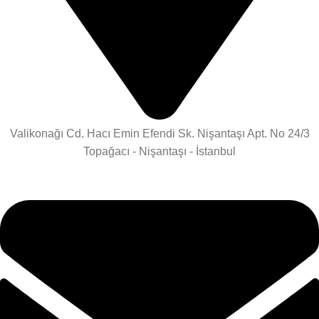
Valikonağı Cd. Hacı Emin Efendi Sk. Nişantaşı Apt. No 24/3
Topağacı - Nişantaşı - İstanbul