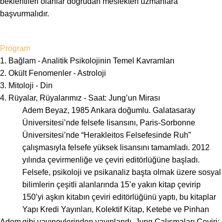
beklentileri olanlar doğrudan meslekten uzmanlara
başvurmalıdır.
Program
1. Bağlam - Analitik Psikolojinin Temel Kavramları
2. Okült Fenomenler - Astroloji
3. Mitoloji - Din
4. Rüyalar, Rüyalarımız - Saat: Jung’un Mirası
Adem Beyaz, 1985 Ankara doğumlu. Galatasaray
Üniversitesi’nde felsefe lisansını, Paris-Sorbonne
Üniversitesi’nde “Herakleitos Felsefesinde Ruh”
çalışmasıyla felsefe yüksek lisansını tamamladı. 2012
yılında çevirmenliğe ve çeviri editörlüğüne başladı.
Felsefe, psikoloji ve psikanaliz başta olmak üzere sosyal
bilimlerin çeşitli alanlarında 15’e yakın kitap çevirip
150’yi aşkın kitabın çeviri editörlüğünü yaptı, bu kitaplar
Yapı Kredi Yayınları, Kolektif Kitap, Ketebe ve Pinhan
Adem
gibi yayınevlerinden yayınlandı. Jung Çalışmaları Çeviri: