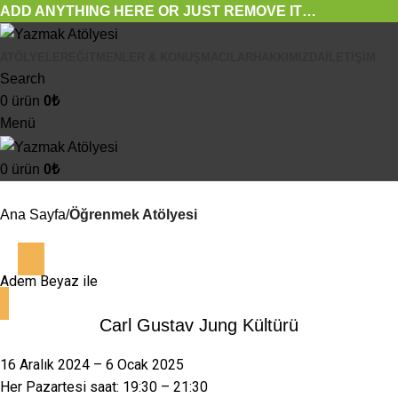
ADD ANYTHING HERE OR JUST REMOVE IT…
ATÖLYELER
EĞITMENLER & KONUŞMACILAR
HAKKIMIZDA
İLETIŞIM
Search
0
ürün
0
₺
Menü
0
ürün
0
₺
Ana Sayfa
Öğrenmek Atölyesi
Adem Beyaz
ile
Carl Gustav Jung Kültürü
16 Aralık 2024 – 6 Ocak 2025
Her Pazartesi saat: 19:30 – 21:30