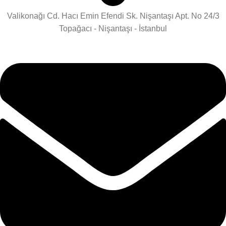
Valikonağı Cd. Hacı Emin Efendi Sk. Nişantaşı Apt. No 24/3
Topağacı - Nişantaşı - İstanbul