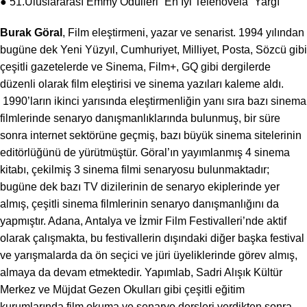
● 51.Uluslararası Emmy Ödülleri “En İyi Telenovela” Yargı
Burak Göral
, Film eleştirmeni, yazar ve senarist. 1994 yılından
bugüne dek Yeni Yüzyıl, Cumhuriyet, Milliyet, Posta, Sözcü gibi
çeşitli gazetelerde ve Sinema, Film+, GQ gibi dergilerde
düzenli olarak film eleştirisi ve sinema yazıları kaleme aldı.
1990’ların ikinci yarısında eleştirmenliğin yanı sıra bazı sinema
filmlerinde senaryo danışmanlıklarında bulunmuş, bir süre
sonra internet sektörüne geçmiş, bazı büyük sinema sitelerinin
editörlüğünü de yürütmüştür. Göral’ın yayımlanmış 4 sinema
kitabı, çekilmiş 3 sinema filmi senaryosu bulunmaktadır;
bugüne dek bazı TV dizilerinin de senaryo ekiplerinde yer
almış, çeşitli sinema filmlerinin senaryo danışmanlığını da
yapmıştır. Adana, Antalya ve İzmir Film Festivalleri’nde aktif
olarak çalışmakta, bu festivallerin dışındaki diğer başka festival
ve yarışmalarda da ön seçici ve jüri üyeliklerinde görev almış,
almaya da devam etmektedir. Yapımlab, Sadri Alışık Kültür
Merkez ve Müjdat Gezen Okulları gibi çeşitli eğitim
kurumlarında film okuma ve senaryo dersleri verdikten sonra