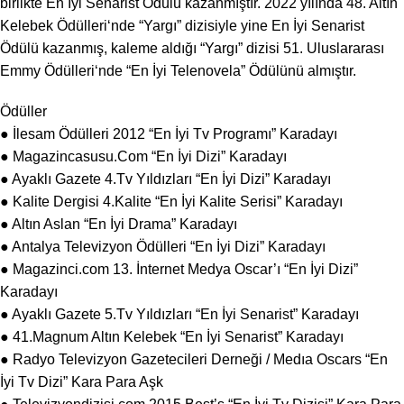
birlikte
En İyi Senarist Ödülü
kazanmıştır. 2022 yılında
48. Altın
Kelebek Ödülleri
‘nde “
Yargı”
dizisiyle yine
En İyi Senarist
Ödülü
kazanmış, kaleme aldığı “
Yargı”
dizisi
51. Uluslararası
Emmy Ödülleri
‘nde “
En İyi Telenovela
” Ödülünü almıştır.
Ödüller
● İlesam Ödülleri 2012 “En İyi Tv Programı” Karadayı
● Magazincasusu.Com “En İyi Dizi” Karadayı
● Ayaklı Gazete 4.Tv Yıldızları “En İyi Dizi” Karadayı
● Kalite Dergisi 4.Kalite “En İyi Kalite Serisi” Karadayı
● Altın Aslan “En İyi Drama” Karadayı
● Antalya Televizyon Ödülleri “En İyi Dizi” Karadayı
● Magazinci.com 13. İnternet Medya Oscar’ı “En İyi Dizi”
Karadayı
● Ayaklı Gazete 5.Tv Yıldızları “En İyi Senarist” Karadayı
● 41.Magnum Altın Kelebek “En İyi Senarist” Karadayı
● Radyo Televizyon Gazetecileri Derneği / Medıa Oscars “En
İyi Tv Dizi” Kara Para Aşk