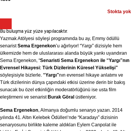
Stokta yok
Bu buluşma yüz yüze yapılacaktır.
Yazmak Atölyesi söyleşi programında bu ay, Emmy ödüllü
senarist
Sema Ergenekon
’u ağırlıyor! “Yargı” dizisiyle hem
ülkemizde hem de uluslararası alanda büyük yankı uyandıran
Sema Ergenekon, “
Senaristi Sema Ergenekon ile “Yargı”nın
Evrensel Hikayesi: Türk Dizilerinin Küresel Yükselişi”
söyleşisiyle bizlerle.
“Yargı”
nın evrensel hikaye anlatımı ve
Türk dizilerinin dünya çapındaki etkisi üzerine derin bir bakış
sunacak bu özel etkinliğin moderatörlüğünü ise usta film
eleştirmeni ve senarist
Burak Göral
üstleniyor.
Sema Ergenekon
, Almanya doğumlu senaryo yazarı. 2014
yılında
41. Altın Kelebek Ödülleri
‘nde “
Karadayı”
dizisinin
senaryosunu birlikte kaleme aldıkları
Eylem Canpola
t ile