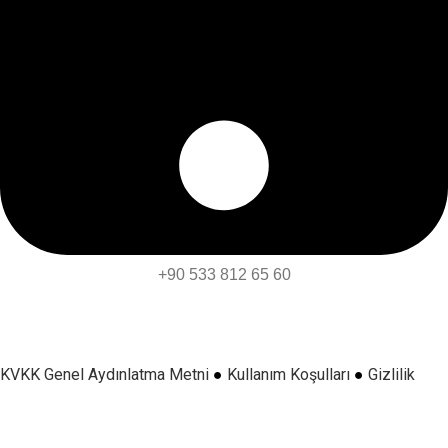
+90 533 812 65 60
KVKK Genel Aydınlatma Metni
●
Kullanım Koşulları
●
Gizlilik
Politikası
●
Çerez Politikası
●
Satış Sözleşmesi
●
Teslimat ve
İade