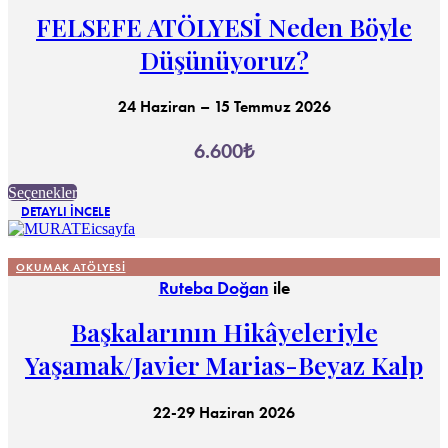
ürün
FELSEFE ATÖLYESİ Neden Böyle
sayfasından
seçilebilir
Düşünüyoruz?
24 Haziran – 15 Temmuz 2026
6.600
₺
Bu
Seçenekler
ürünün
DETAYLI İNCELE
birden
fazla
varyasyonu
OKUMAK ATÖLYESI
var.
Ruteba Doğan
ile
Seçenekler
ürün
Başkalarının Hikâyeleriyle
sayfasından
seçilebilir
Yaşamak/Javier Marias-Beyaz Kalp
22-29 Haziran 2026