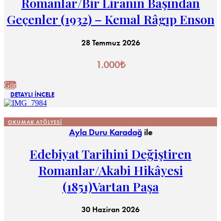
Romanlar/Bir Liranın Başından
Geçenler (1932) – Kemal Râgıp Enson
28 Temmuz 2026
1.000
₺
Gör
DETAYLI İNCELE
OKUMAK ATÖLYESI
Ayla Duru Karadağ
ile
Edebiyat Tarihini Değiştiren
Romanlar/Akabi Hikâyesi
(1851)Vartan Paşa
30 Haziran 2026