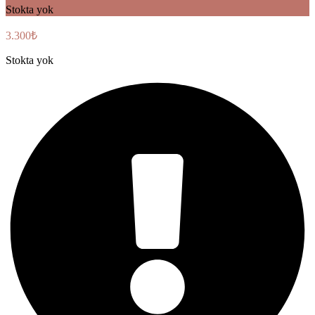
Stokta yok
3.300
₺
Stokta yok