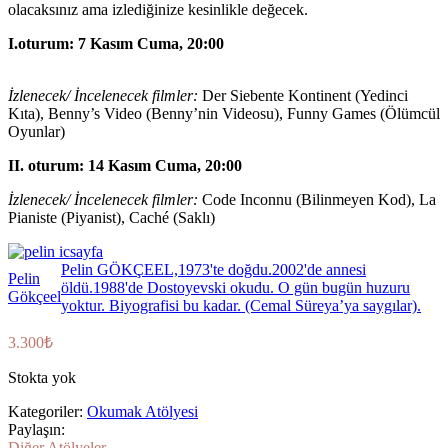
olacaksınız ama izlediğinize
kesinlikle
değecek.
I.
oturum:
7 Kasım
Cuma, 20:00
İzlenecek/ İncelenecek filmler
:
Der Siebente Kontinent (
Yedinci
Kıta), Benny’s Video (Benny’nin Videosu), Funny Games (Ölümcül
Oyunlar)
II. oturum:
14 Kasım Cuma, 20:00
İzlenecek/ İncelenecek filmler:
Code Inconnu (Bilinmeyen Kod), La
Pianiste (Piyanist), Caché (Saklı)
Pelin GÖKÇEEL,1973'te doğdu.2002'de annesi
Pelin
öldü.1988'de Dostoyevski okudu. O gün bugün huzuru
Gökçeel
yoktur. Biyografisi bu kadar. (Cemal Süreya’ya saygılar).
3.300
₺
Stokta yok
Kategoriler:
Okumak Atölyesi
Paylaşın:
Diğer Atölyeler