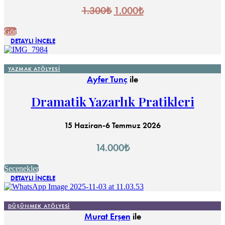
Orijinal
Şu
1.300
₺
1.000
₺
fiyat:
andaki
Gör
fiyat:
1.300₺.
DETAYLI İNCELE
1.000₺.
YAZMAK ATÖLYESI
Ayfer Tunç
ile
Dramatik Yazarlık Pratikleri
15 Haziran-6 Temmuz 2026
14.000
₺
Bu
Seçenekler
ürünün
DETAYLI İNCELE
birden
fazla
varyasyonu
DÜŞÜNMEK ATÖLYESI
var.
Murat Erşen
ile
Seçenekler