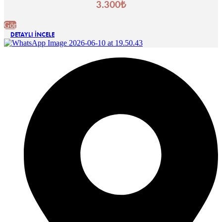
3.300
₺
Gör
DETAYLI İNCELE