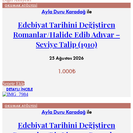
OKUMAK ATÖLYESI
Ayla Duru Karadağ
ile
Edebiyat Tarihini Değiştiren
Romanlar/Halide Edib Adıvar –
Seviye Talip (1910)
25 Ağustos 2026
1.000
₺
Sepete Ekle
DETAYLI İNCELE
OKUMAK ATÖLYESI
Ayla Duru Karadağ
ile
Edebiyat Tarihini Değiştiren