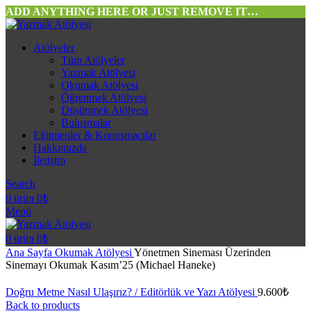
ADD ANYTHING HERE OR JUST REMOVE IT…
Atölyeler
Tüm Atölyeler
Yazmak Atölyesi
Okumak Atölyesi
Öğrenmek Atölyesi
Düşünmek Atölyesi
Buluşmalar
Eğitmenler & Konuşmacılar
Hakkımızda
İletişim
Search
0
ürün
0
₺
Menü
0
ürün
0
₺
Ana Sayfa
Okumak Atölyesi
Yönetmen Sineması Üzerinden
Sinemayı Okumak Kasım’25 (Michael Haneke)
Doğru Metne Nasıl Ulaşırız? / Editörlük ve Yazı Atölyesi
9.600
₺
Back to products