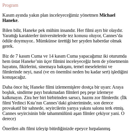
Program
Kasım ayında
yakın plan
inceleyeceğimiz
yönetmen
Michael
Haneke
.
Bilen bilir, Haneke pek mühim insan
dır
. Her filmi ayrı bir olay
dır
.
Yarattığı karakterler üniversitelerde tez konusu oluyor, Cannes’da
ödüle doymuyor..
Mümkünse ürettiği her şeyden haberdar olmak
gerek.
Biz de
7 kasım
Cuma ve 1
4 kasım
Cuma yapacağımız iki oturumda
hem üstat Haneke’nin üçer filmini inceleyeceğiz hem de yönetmenin
hayatını, fikirlerini, sinemaya bakışını, temel meselelerini ve
filmlerinde neyi, nasıl (ve en önemlisi neden bu kadar sert) işlediğini
konuşacağız.
Daha önce hiç Haneke filmi izlememişlere dostça bir uyarı:
Araya
boşluk, sindirme payı bırakmadan filmleri peş peşe izlemeye
kalkmayın.
Zira her biri birbirinden
sarsıcı
, hazmı zor
filmlerdir. (İlk
filmi Yedinci Kıta’nın Cannes’daki gösteriminde, son derece
provakatif bir sahnede, seyircilerin yarıya yakını salonu terk etmiş.
Cannes seyircisinin bile tahammülünü aşan filmler çekiyor yani. O
derece)
Önerilen altı filmi izleyip bitirdiğinizde
epeyce hırpalanmış