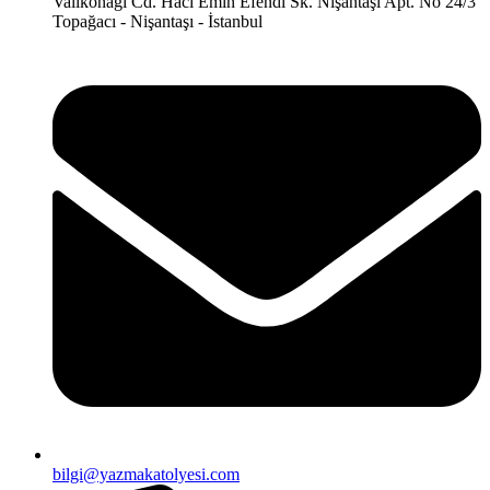
Valikonağı Cd. Hacı Emin Efendi Sk. Nişantaşı Apt. No 24/3
Topağacı - Nişantaşı - İstanbul
bilgi@yazmakatolyesi.com