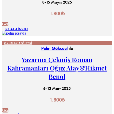
8-15 Mayıs 2025
1.800
₺
Gör
DETAYLI İNCELE
OKUMAK ATÖLYESI
Pelin Gökçeel
ile
Yazarına Çekmiş Roman
Kahramanları Oğuz Atay&Hikmet
Benol
6-13 Mart 2025
1.800
₺
Gör