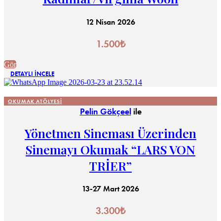
12 Nisan 2026
1.500
₺
Gör
DETAYLI İNCELE
OKUMAK ATÖLYESI
Pelin Gökçeel
ile
Yönetmen Sineması Üzerinden
Sinemayı Okumak “LARS VON
TRİER”
13-27 Mart 2026
3.300
₺