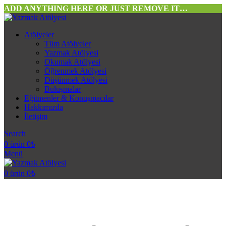
ADD ANYTHING HERE OR JUST REMOVE IT…
Atölyeler
Tüm Atölyeler
Yazmak Atölyesi
Okumak Atölyesi
Öğrenmek Atölyesi
Düşünmek Atölyesi
Buluşmalar
Eğitmenler & Konuşmacılar
Hakkımızda
İletişim
Search
0
ürün
0
₺
Menü
0
ürün
0
₺