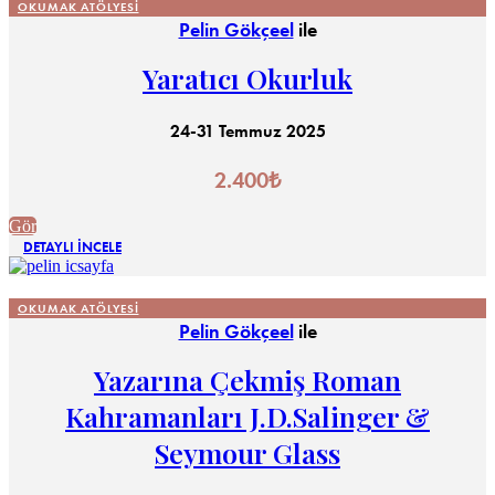
OKUMAK ATÖLYESI
Pelin Gökçeel
ile
Yaratıcı Okurluk
24-31 Temmuz 2025
2.400
₺
Gör
DETAYLI İNCELE
OKUMAK ATÖLYESI
Pelin Gökçeel
ile
Yazarına Çekmiş Roman
Kahramanları J.D.Salinger &
Seymour Glass