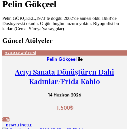
Pelin Gökçeel
Pelin GÖKÇEEL,1973’te doğdu.2002’de annesi öldü.1988’de
Dostoyevski okudu. O gün bugün huzuru yoktur. Biyografisi bu
kadar. (Cemal Süreya’ya saygılar).
Güncel Atölyeler
OKUMAK ATÖLYESI
Pelin Gökçeel
ile
Acıyı Sanata Dönüştüren Dahi
Kadınlar/Frida Kahlo
14 Haziran 2026
1.500
₺
Gör
DETAYLI İNCELE