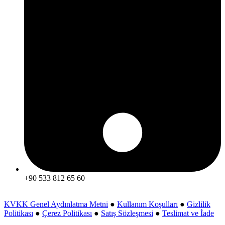
+90 533 812 65 60
KVKK Genel Aydınlatma Metni
●
Kullanım Koşulları
●
Gizlilik
Politikası
●
Çerez Politikası
●
Satış Sözleşmesi
●
Teslimat ve İade