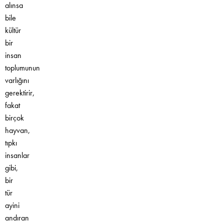
alınsa
bile
kültür
bir
insan
toplumunun
varlığını
gerektirir,
fakat
birçok
hayvan,
tıpkı
insanlar
gibi,
bir
tür
ayini
andıran