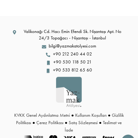
Valikonağı Cd. Hacı Emin Efendi Sk. Nişantaşı Apt. No
24/3 Topağacı - Nişantaşı - İstanbul
bilgi@yazmakatolyesi.com
+90 212 240 44 02
+90 530 118 50 21
+90 533 812 65 60
KVKK Genel Aydınlatma Metni
●
Kullanım Koşulları
●
Gizlilik
Politikası
●
Çerez Politikası
●
Satış Sözleşmesi
●
Teslimat ve
İade