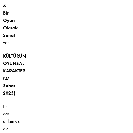
&
Bir
Oyun
Olarak
Sanat
v
ar.
KÜLTÜRÜN
OYUNSAL
KARAKTERİ
(27
Şubat
2025)
En
dar
anlamıyla
ele