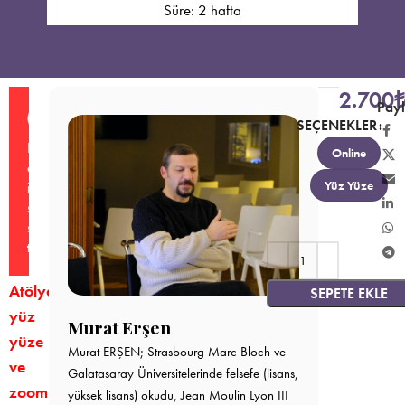
Süre: 2 hafta
2.700
Payl
SEÇENEKLER
Bu
Online
atölye
Yüz Yüze
için
satış
süreci
tamamlanmıştır.
Atölye
SEPETE EKLE
yüz
Murat Erşen
yüze
Murat ERŞEN; Strasbourg Marc Bloch ve
ve
Galatasaray Üniversitelerinde felsefe (lisans,
zoom
yüksek lisans) okudu, Jean Moulin Lyon III