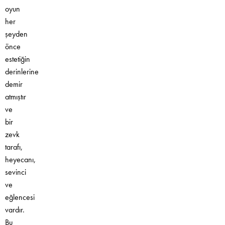
oyun
her
şeyden
önce
estetiğin
derinlerine
demir
atmıştır
ve
bir
zevk
tarafı,
heyecanı,
sevinci
ve
eğlencesi
vardır.
Bu