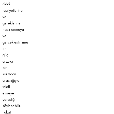
ciddi
faaliyetlerine
ve
gereklerine
hazırlanmaya
ve
gerçekleştirilmesi
en
güç
arzuları
bir
kurmaca
aracılığıyla
telafi
etmeye
yaradığı
söylenebilir.
Fakat