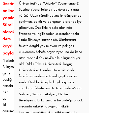
üzerinden
Üniversitesi’nde “Ortaklık” (Communauté)
üzerine siyaset felsefesi doktora çalışması
online
yürüttü. Uzun süredir yayıncılık dünyasında
yapılacaktır.
çevirmen, editör ve danışman olara faaliyet
Süreli
gösteriyor. Özellikle felsefe alanında
olarak
Frasızca ve İngilizceden seksenden fazla
ders
kitabı Türkçeye kazandırdı. Uluslararası
kaydı
felsefe dergisi yayımlayan ve pek çok
uluslararası felsefe organizyonuna da imza
paylaşılmaktadır.
atan Monokl Yayınevi’nin kuruluşunda yer
“Felsefe
aldı. Yıldız Teknik Üniversitesi, Doğuş
Buluşmaları”
Üniversitesi ve İstanbul Üniversitesi’nde
genel
felsefe ve modernite temalı çeşitli dersler
başlığı
verdi. Özel bir kolejde iki yıl boyunca
altında
çocuklara felsefe anlattı. Aralarında Moda
her
Sahnesi, Yazmak Atölyesi, Nilüfer
ay
Belediyesi gibi kurumların bulunduğu birçok
iki
mecrada ortaklık, duygular, tüketim
oturumda,
toplumu, transhümanizm gibi konularda