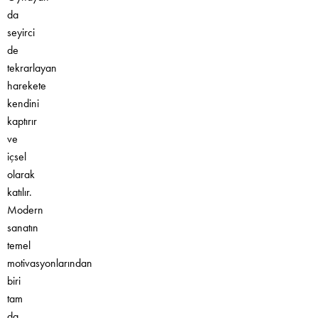
da
seyirci
de
tekrarlayan
harekete
kendini
kaptırır
ve
içsel
olarak
katılır.
Modern
sanatın
temel
motivasyonlarından
biri
tam
da,