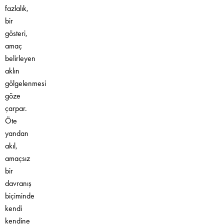
fazlalık,
bir
gösteri,
amaç
belirleyen
aklın
gölgelenmesi
göze
çarpar.
Öte
yandan
akıl,
amaçsız
bir
davranış
biçiminde
kendi
kendine