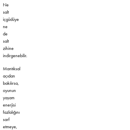
Ne
salt
içgüdüye
ne
de
salt
zihine
indirgenebilir.
Mantıksal
açıdan
bakılırsa,
oyunun
yaşam
enerjisi
fazlalığını
sarf
etmeye,