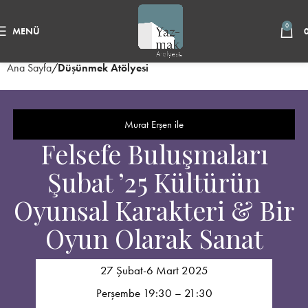
0
MENÜ
Ana Sayfa
Düşünmek Atölyesi
Murat Erşen
ile
Felsefe Buluşmaları
Şubat ’25 Kültürün
Oyunsal Karakteri & Bir
Oyun Olarak Sanat
27 Şubat-6 Mart 2025
Perşembe 19:30 – 21:30