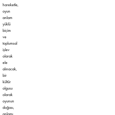
hareketle,
oyun
anlam
yüklü
biçim
ve
toplumsal
işlev
olarak
ele
alınacak,
bir
kültür
olgusu
olarak
oyunun
doğası,
anlamı