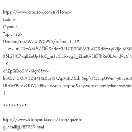
https://www.amazon.com.tr/Homo-
Ludens-
Oyunun-
Toplumsal-
Üzerine/dp/9755390995/ref=sr_1_1?
__mk_tr_TR=ÅMÅŽÕÑ&crid=351CD9QBM3L4O&dib=eyJ2IjoiMS
X5k2HC7xqBZuUjvHuC_m1cQc9xeg3_ZLmK9EB7fKRn0bAmd9y61
_R-
oPZpQDoDMknIgr8FW-
hbXSyFUKCVIE5B4TXs5sx8JKApXjIJLZ5shi5ugfxFQCg.UWm4yBuGa8J
ULr0cYBIFezGDVj1rBbviEo&dib_tag=se&keywords=homo+ludens&qid
1
*********
https://www.kitapyurdu.com/kitap/guzelin-
guncelligi/87759.html