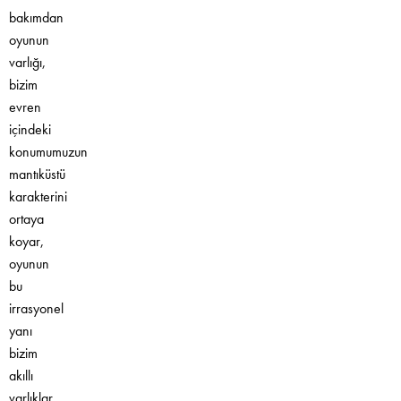
bakımdan
oyunun
varlığı,
bizim
evren
içindeki
konumumuzun
mantıküstü
karakterini
ortaya
koyar,
oyunun
bu
irrasyonel
yanı
bizim
akıllı
varlıklar