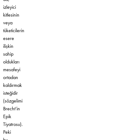
izleyici
kitlesinin
veya
tüketicilerin
esere
ilişkin
sahip
oldukları
mesafeyi
ortadan
kaldırmak
isteğidir
(sözgelimi
Brecht’in
Epik
Tiyatrosu).
Peki
bu