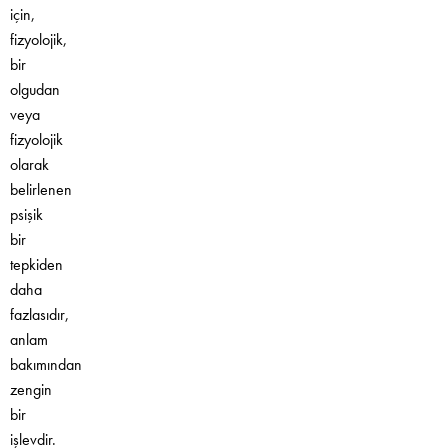
için,
fizyolojik,
bir
olgudan
veya
fizyolojik
olarak
belirlenen
psişik
bir
tepkiden
daha
fazlasıdır,
anlam
bakımından
zengin
bir
işlevdir.