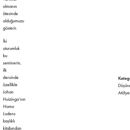
olmanın
ötesinde
olduğumuzu
gösterir.
İki
oturumluk
bu
seminerin,
ilk
dersinde
Katego
özellikle
Düşün
Johan
Atölye
Huizinga’nın
Homo
Ludens
başlıklı
kitabından