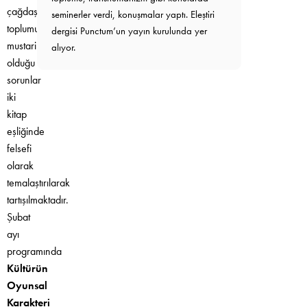
çağdaş
seminerler verdi, konuşmalar yaptı. Eleştiri
toplumun
dergisi Punctum’un yayın kurulunda yer
mustarip
alıyor.
olduğu
sorunlar
iki
kitap
eşliğinde
felsefi
olarak
temalaştırılarak
tartışılmaktadır.
Şubat
ayı
programında
Kültürün
Oyunsal
Karakteri