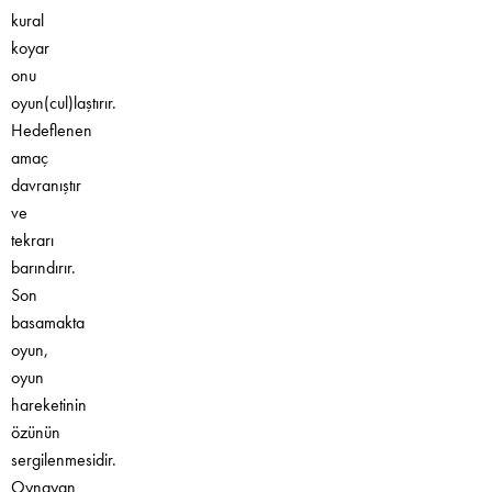
kural
koyar
onu
oyun(cul)laştırır.
Hedeflenen
amaç
davranıştır
ve
tekrarı
barındırır.
Son
basamakta
oyun,
oyun
hareketinin
özünün
sergilenmesidir.
Oynayan