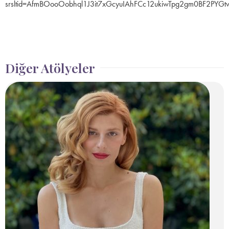
srsltid=AfmBOooOobhql1J3it7xGcyuIAhFCc12ukiwTpg2gm0BF2PYGt
Diğer Atölyeler