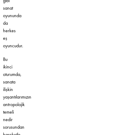
gibi
sanat
oyununda
da
herkes
eş
oyuncudur.
Bu
ikinci
oturumda,
sanata
ilişkin
yaşantılarımızın
antropolojik
temeli
nedir
sorusundan
hareketle,